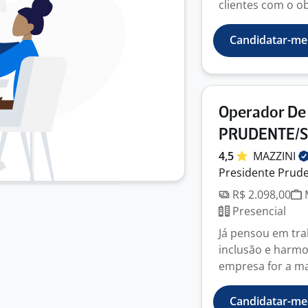
clientes com o obj
Candidatar-me
Operador De
PRUDENTE/
4,5
MAZZINI
Presidente Prude
R$ 2.098,00
M
Presencial
Já pensou em tr
inclusão e harmo
empresa for a maio
Candidatar-me