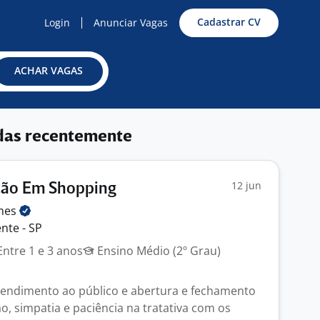
Cadastrar CV
Login
Anunciar Vagas
ACHAR VAGAS
das recentemente
12 jun
ação Em Shopping
mes
nte - SP
ntre 1 e 3 anos
Ensino Médio (2º Grau)
tendimento ao público e abertura e fechamento
o, simpatia e paciência na tratativa com os