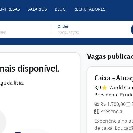
 EMPRESAS
SALÁRIOS
BLOG
RECRUTADORES
Onde?
Vagas publica
mais disponível.
Caixa - Atu
ga da lista.
3,9
World
Ga
Presidente Prude
R$ 1.700,00
E
Presencial
Experiência no a
de caixa. Educaçã