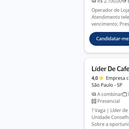
R$ 2.100,00
E
Operador de Loja
Atendimento tele
vencimento; Pres
Candidatar-me
Líder De Cafe
4,0
Empresa
c
São Paulo - SP
A combinar
Presencial
? Vaga | Líder de
Unidade Conselhe
Sobre a oportuni