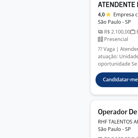
ATENDENTE 
4,0
Empresa
c
São Paulo - SP
R$ 2.100,00
E
Presencial
?? Vaga | Atende
atuação: Unidade
oportunidade Se 
Candidatar-me
Operador De
RHF TALENTOS A
São Paulo - SP