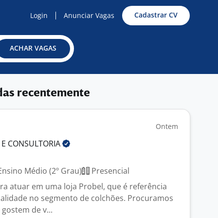
Cadastrar CV
Login
Anunciar Vagas
ACHAR VAGAS
das recentemente
Ontem
 E
CONSULTORIA
nsino Médio (2º Grau)
Presencial
a atuar em uma loja Probel, que é referência
ualidade no segmento de colchões. Procuramos
 gostem de v...