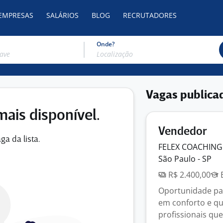
 EMPRESAS
SALÁRIOS
BLOG
RECRUTADORES
Onde?
Vagas publica
mais disponível.
Vendedor
ga da lista.
FELEX COACHING
São Paulo - SP
R$ 2.400,00
E
Oportunidade par
em conforto e q
profissionais que