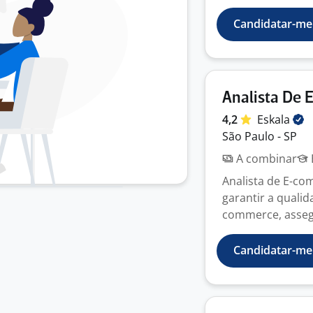
Candidatar-me
Analista De
4,2
Eskala
São Paulo - SP
A combinar
Analista de E-co
garantir a qualid
commerce, assegu
Candidatar-me