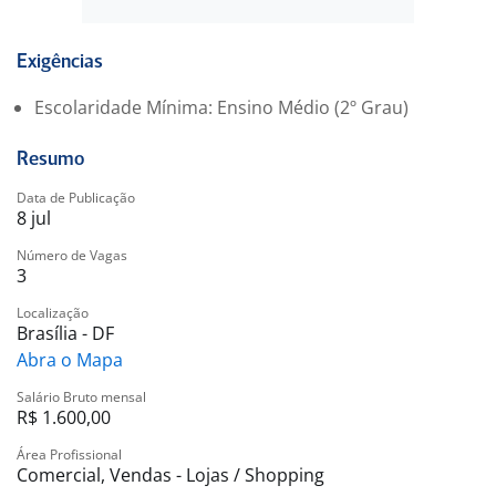
Organização do ambiente de trabalho.
Requisitos:
Ensino médio completo ou cursando;
Exigências
Boa comunicação e atendimento ao público;
Escolaridade Mínima: Ensino Médio (2º Grau)
Proatividade, organização e trabalho em equipe;
Disponibilidade para atuar no horário informado.
Resumo
Data de Publicação
8 jul
Número de Vagas
3
Localização
Brasília - DF
Abra o Mapa
Salário Bruto mensal
R$ 1.600,00
Área Profissional
Comercial, Vendas - Lojas / Shopping