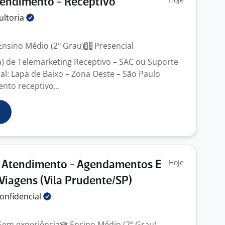
tendimento - Receptivo
ultoria
nsino Médio (2º Grau)
Presencial
) de Telemarketing Receptivo – SAC ou Suporte
al: Lapa de Baixo – Zona Oeste – São Paulo
nto receptivo...
Hoje
e Atendimento - Agendamentos E
Viagens (Vila Prudente/SP)
onfidencial
em experiência
Ensino Médio (2º Grau)