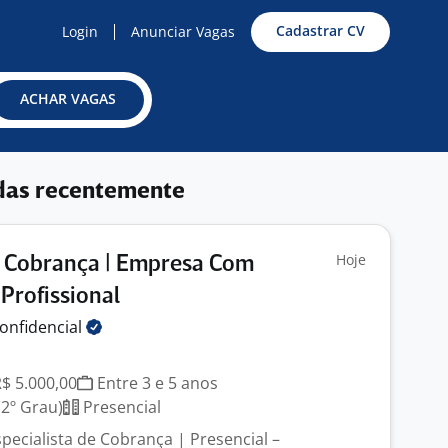
Cadastrar CV
Login
Anunciar Vagas
ACHAR VAGAS
das recentemente
Hoje
e Cobrança | Empresa Com
Profissional
onfidencial
R$ 5.000,00
Entre 3 e 5 anos
2º Grau)
Presencial
pecialista de Cobrança | Presencial –