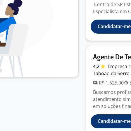
Centro de SP Es
Especialista em 
Candidatar-me
Agente De T
4,2
Empresa
c
Taboão da Serra 
R$ 1.625,00
E
Buscamos profiss
atendimento simu
em soluções finan
Candidatar-me