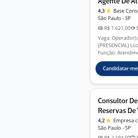
Agente De A
4,3
Base
Cons
São Paulo - SP
R$ 1.621,00
E
Vaga: Operador(a
(PRESENCIAL) Loc
Função: Atendime
Candidatar-me
Consultor D
Reservas De 
4,2
Empresa
c
São Paulo - SP
R$ 2.194,00
S