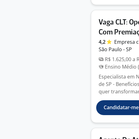
Vaga CLT: Op
Com Premiaç
4,2
Empresa
c
São Paulo - SP
R$ 1.625,00 a 
Ensino Médio (
Especialista em 
de SP - Benefício
quer transformar 
Candidatar-me