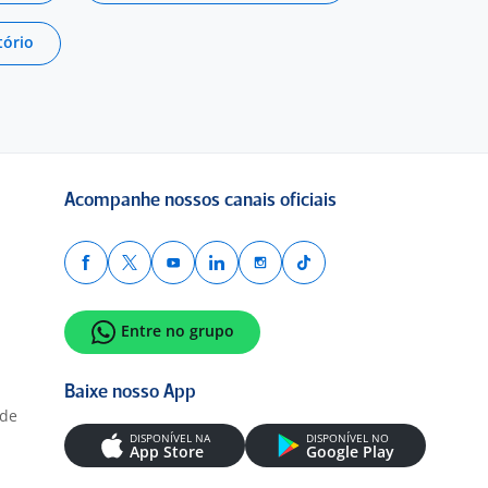
tório
Acompanhe nossos canais oficiais
Entre no grupo
Baixe nosso App
ade
DISPONÍVEL NA
DISPONÍVEL NO
App Store
Google Play