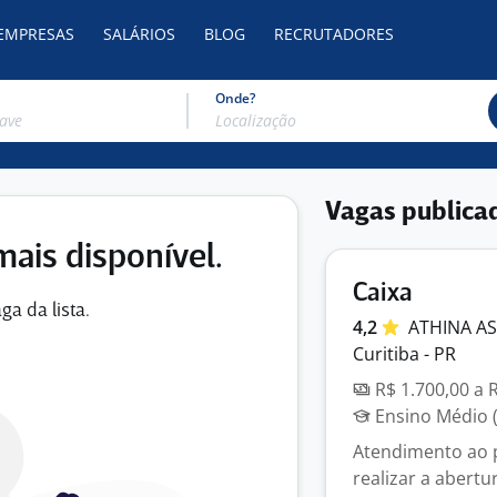
 EMPRESAS
SALÁRIOS
BLOG
RECRUTADORES
Onde?
Vagas publica
mais disponível.
Caixa
ga da lista.
4,2
ATHINA A
Curitiba - PR
R$ 1.700,00 a 
Ensino Médio (
Atendimento ao p
realizar a abertu