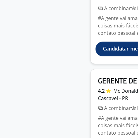
A combinar
#A gente vai amar
coisas mais fáce
contato pessoal e 
Candidatar-me
GERENTE DE
4,2
Mc
Donald
Cascavel - PR
A combinar
#A gente vai amar
coisas mais fáce
contato pessoal e 