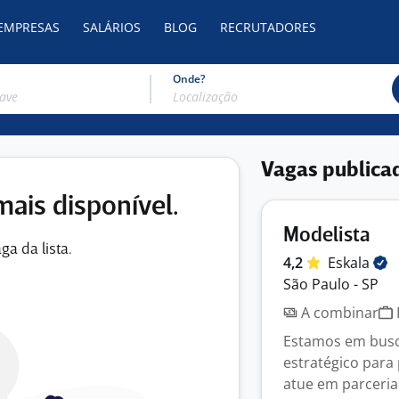
 EMPRESAS
SALÁRIOS
BLOG
RECRUTADORES
Onde?
Vagas publica
mais disponível.
Modelista
ga da lista.
4,2
Eskala
São Paulo - SP
A combinar
Estamos em busca
estratégico para
atue em parceria 