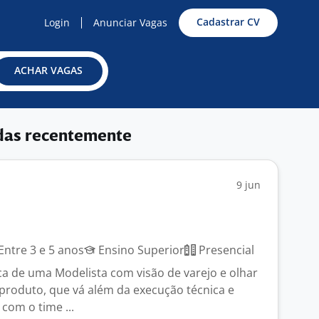
Cadastrar CV
Login
Anunciar Vagas
ACHAR VAGAS
das recentemente
9 jun
Entre 3 e 5 anos
Ensino Superior
Presencial
 de uma Modelista com visão de varejo e olhar
 produto, que vá além da execução técnica e
com o time ...