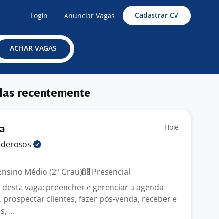
Cadastrar CV
Login
Anunciar Vagas
ACHAR VAGAS
das recentemente
Hoje
ta
oderosos
nsino Médio (2º Grau)
Presencial
s desta vaga: preencher e gerenciar a agenda
, prospectar clientes, fazer pós-venda, receber e
, ...