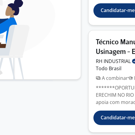
Candidatar-me
Técnico Man
Usinagem - 
RH
INDUSTRIAL
Todo Brasil
A combinar
*******OPORTUN
ERECHIM NO RIO
apoia com moradi
Candidatar-me