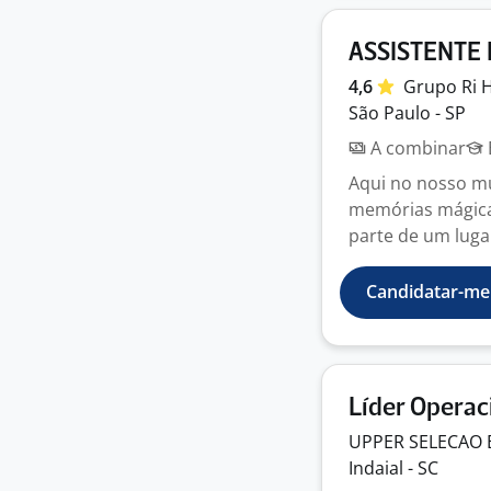
ASSISTENTE 
4,6
Grupo Ri
São Paulo - SP
A combinar
Aqui no nosso mu
memórias mágicas
parte de um lugar
Candidatar-me
Líder Operac
UPPER SELECAO
Indaial - SC