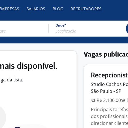
 EMPRESAS
SALÁRIOS
BLOG
RECRUTADORES
Onde?
Vagas publica
mais disponível.
Recepcionis
ga da lista.
Studio Cachos
P
São Paulo - SP
R$ 2.100,00
E
Principais tarefa
dos profissionais
direcionar clientes