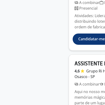
A combinar
Presencial
Atividades: Lider
distribuindo lot
ordem de fabricaç
Candidatar-me
ASSISTENTE 
4,6
Grupo Ri
Osasco - SP
A combinar
Aqui no nosso mu
memórias mágicas
parte de um lugar