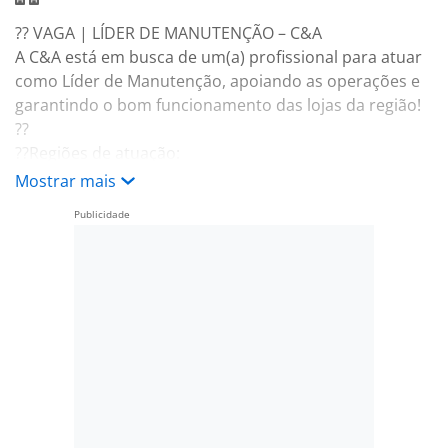
?? VAGA | LÍDER DE MANUTENÇÃO – C&A
A C&A está em busca de um(a) profissional para atuar
como Líder de Manutenção, apoiando as operações e
garantindo o bom funcionamento das lojas da região!
??
??Regiões de atuação:
Campinas, Hortolândia, Indaiatuba, Valinhos,
Mostrar mais
Itapetininga, Itu e Sorocaba.
?? Requisitos: • Necessário veículo próprio
• Disponibilidade para deslocamento entre as
unidades
• CNH ativa
?? Principais atividades:
• Acompanhar e apoiar manutenções preventivas,
preditivas e corretivas;
• Liderar e acompanhar serviços de elétrica, hidráulica,
civil e pintura;
• Garantir o funcionamento adequado dos