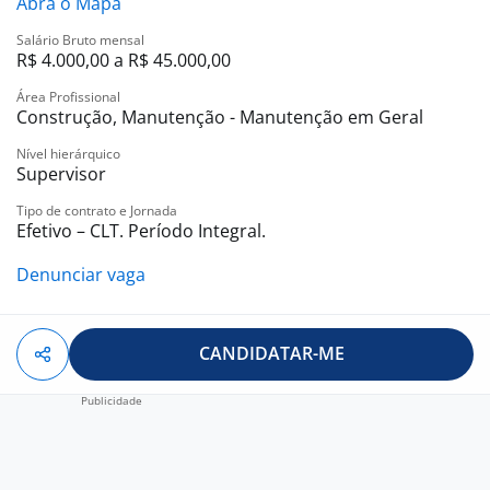
• Desconto em compras nas lojas C&A
Abra o Mapa
• Férias semestrais ???
Salário Bruto mensal
• Plano de carreira e desenvolvimento profissional
R$ 4.000,00 a R$ 45.000,00
• Reembolso de KM e pedágios
Área Profissional
Necessário ter CNH ativa e carro próprio.
Construção, Manutenção - Manutenção em Geral
? Buscamos pessoas com perfil proativo, liderança,
Nível hierárquico
senso de urgência e experiência com manutenção
Supervisor
predial e acompanhamento técnico
Tipo de contrato e Jornada
Efetivo – CLT. Período Integral.
Denunciar vaga
CANDIDATAR-ME