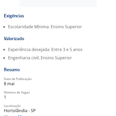
equipamentos das lojas;
• Apoiar a equipe técnica e acompanhar execução dos
reparos;
Exigências
• Assegurar o cumprimento das normas de segurança
Escolaridade Mínima: Ensino Superior
e qualidade;
• Controle e acompanhamento de chamados de
Valorizado
manutenção;
• Leitura e interpretação de desenhos e normas
Experiência desejada: Entre 3 e 5 anos
técnicas;
Engenharia civil; Ensino Superior
• Atuação voltada para melhoria contínua dos
processos de manutenção.
Resumo
?? Benefícios C&A:
• Assistência odontológica
Data de Publicação
8 mai
• Vale refeição
• Vale transporte
Número de Vagas
1
• TotalPass
• Telemedicina e apoio psicológico
Localização
• Programa de participação nos resultados (PPR)
Hortolândia - SP