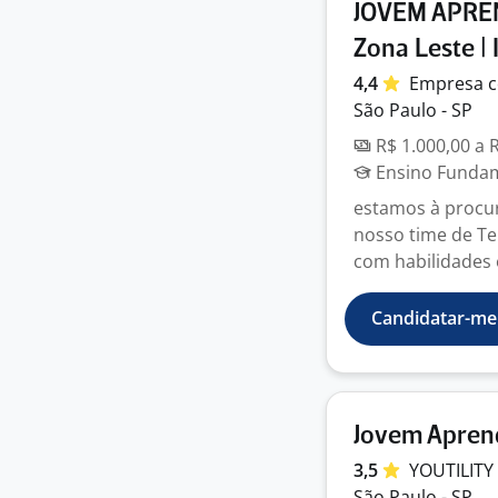
JOVEM APREND
Zona Leste | 
4,4
Empresa
c
São Paulo - SP
R$ 1.000,00 a 
Ensino Fundame
estamos à procur
nosso time de Te
com habilidades 
Candidatar-me
Jovem Aprend
3,5
YOUTILIT
São Paulo - SP