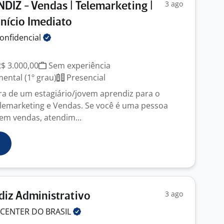
3 ago
IZ - Vendas | Telemarketing |
Início Imediato
onfidencial
R$ 3.000,00
Sem experiência
ntal (1º grau)
Presencial
a de um estagiário/jovem aprendiz para o
lemarketing e Vendas. Se você é uma pessoa
em vendas, atendim...
3 ago
iz Administrativo
Y CENTER DO
BRASIL