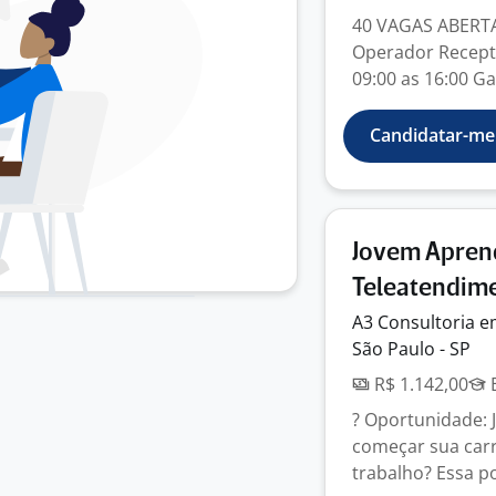
40 VAGAS ABERTA
Operador Recepti
09:00 as 16:00 G
Candidatar-me
Jovem Aprend
Teleatendim
A3 Consultoria 
São Paulo - SP
R$ 1.142,00
E
? Oportunidade: 
começar sua carr
trabalho? Essa po