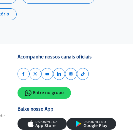
tório
Acompanhe nossos canais oficiais
Entre no grupo
Baixe nosso App
ade
DISPONÍVEL NA
DISPONÍVEL NO
App Store
Google Play