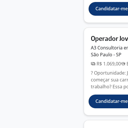
Candidatar-me
Operador Jo
A3 Consultoria 
São Paulo - SP
R$ 1.069,00
E
? Oportunidade: 
começar sua carr
trabalho? Essa po
Candidatar-me