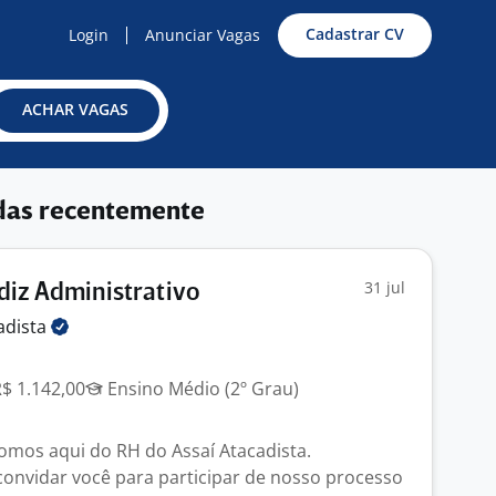
Cadastrar CV
Login
Anunciar Vagas
ACHAR VAGAS
das recentemente
31 jul
iz Administrativo
adista
R$ 1.142,00
Ensino Médio (2º Grau)
omos aqui do RH do Assaí Atacadista.
onvidar você para participar de nosso processo