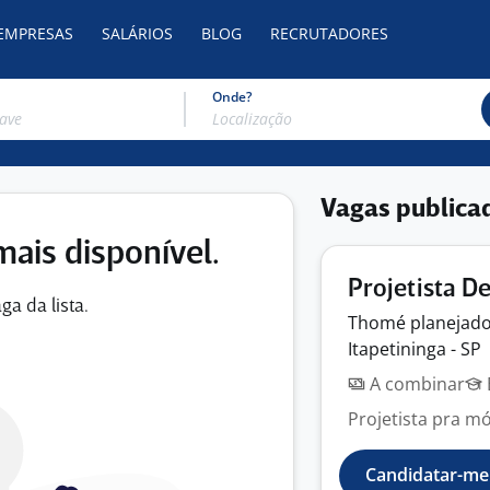
 EMPRESAS
SALÁRIOS
BLOG
RECRUTADORES
Onde?
Vagas publica
mais disponível.
Projetista D
ga da lista.
Thomé
planejad
Itapetininga - SP
A combinar
Projetista pra m
Candidatar-me