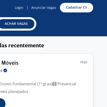
Cadastrar CV
Login
Anunciar Vagas
ACHAR VAGAS
das recentemente
Hoje
e Móveis
os
Ensino Fundamental (1º grau)
Presencial
óveis planejados