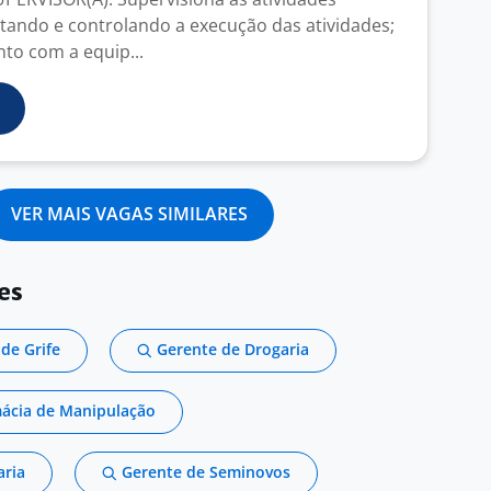
ntando e controlando a execução das atividades;
nto com a equip...
VER MAIS VAGAS SIMILARES
es
de Grife
Gerente de Drogaria
mácia de Manipulação
aria
Gerente de Seminovos