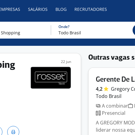
 EMPRESAS
SALÁRIOS
BLOG
RECRUTADORES
Onde?
Outras vagas s
22 jun
ping
Gerente De L
4,2
Gregory C
Todo Brasil
A combinar
Presencial
A GREGORY MODAS
liderar nossa eq