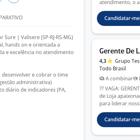
atendimento, o a
PARATIVO
Candidatar-me
or Sure | Valisere (SP-RJ-RS-MG)
l, hands on e orientada a
Gerente De L
da e excelência no atendimento
4,3
Grupo Tes
Todo Brasil
 desenvolver e cobrar o time
A combinar
gestão administrativa)
?? VAGA: GERENT
o diário de indicadores (PA,
de Loja apaixona
para liderar noss
Candidatar-me