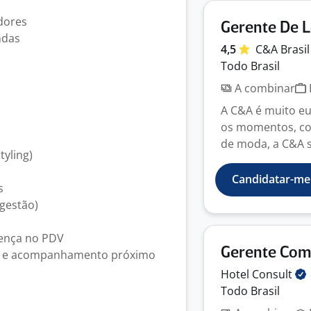
dores
Gerente De L
ndas
4,5
C&A
Brasi
Todo Brasil
A combinar
A C&A é muito eu
os momentos, com
de moda, a C&A s
tyling)
Candidatar-me
s
gestão)
rença no PDV
Gerente Com
ro e acompanhamento próximo
Hotel
Consult
Todo Brasil