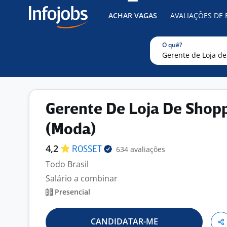
ACHAR VAGAS
AVALIAÇÕES DE
O quê?
Gerente De Loja De Shop
(Moda)
4,2
634 avaliações
ROSSET
Todo Brasil
Salário a combinar
Presencial
CANDIDATAR-ME