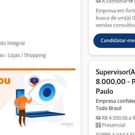
A combinar
Empresa em fort
busca de um(a) G
vendas consultiva
Candidatar-me
odo Integral
 - Lojas / Shopping
Supervisor(A
8.000,00 - P
Paulo
Empresa
confide
Todo Brasil
R$ 4.500,00 a 
Presencial
SOBRE A VAGA SUP