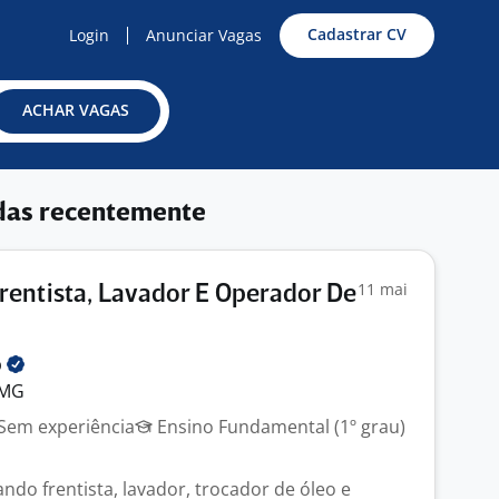
Cadastrar CV
Login
Anunciar Vagas
ACHAR VAGAS
das recentemente
11 mai
rentista, Lavador E Operador De
p
 MG
Sem experiência
Ensino Fundamental (1º grau)
ndo frentista, lavador, trocador de óleo e