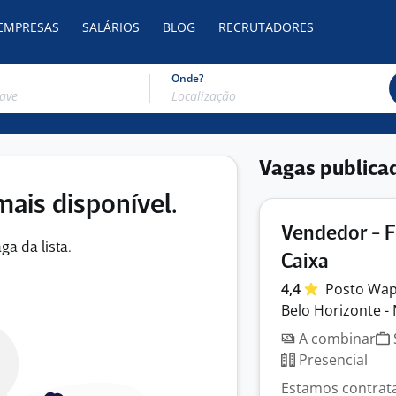
 EMPRESAS
SALÁRIOS
BLOG
RECRUTADORES
Onde?
Vagas publica
mais disponível.
Vendedor - F
ga da lista.
Caixa
4,4
Posto
Wa
Belo Horizonte -
A combinar
Presencial
Estamos contrata