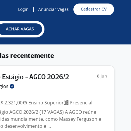
Cadastrar CV
Login
Anunciar Vagas
ACHAR VAGAS
das recentemente
8 jun
 Estágio - AGCO 2026/2
gios
R$ 2.321,00
Ensino Superior
Presencial
ágio AGCO 2026/2 (17 VAGAS) A AGCO reúne
idas mundialmente, como Massey Ferguson e
o desenvolvimento e ...