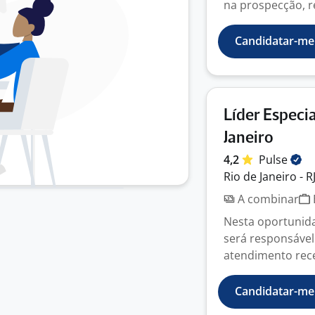
na prospecção, re
Candidatar-me
Líder Especia
Janeiro
4,2
Pulse
Rio de Janeiro - R
A combinar
Nesta oportunida
será responsável
atendimento recep
Candidatar-me