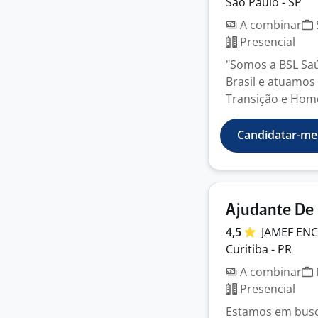
São Paulo - SP
A combinar
Presencial
"Somos a BSL Saú
Brasil e atuamos 
Transição e Home
Candidatar-me
Ajudante De
4,5
JAMEF E
Curitiba - PR
A combinar
Presencial
Estamos em busca