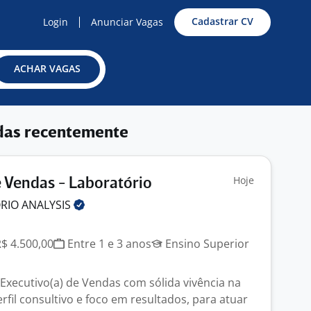
Cadastrar CV
Login
Anunciar Vagas
ACHAR VAGAS
das recentemente
Hoje
 Vendas - Laboratório
ORIO
ANALYSIS
R$ 4.500,00
Entre 1 e 3 anos
Ensino Superior
xecutivo(a) de Vendas com sólida vivência na
rfil consultivo e foco em resultados, para atuar