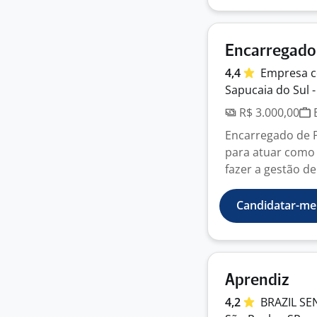
Encarregado 
4,4
Empresa
c
Sapucaia do Sul -
R$ 3.000,00
E
Encarregado de 
para atuar como
fazer a gestão d
Candidatar-me
Aprendiz
4,2
BRAZIL SE