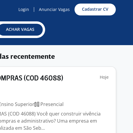
Cadastrar CV
Login
Anunciar Vagas
ACHAR VAGAS
das recentemente
Hoje
COMPRAS (COD 46088)
nsino Superior
Presencial
S (COD 46088) Você quer construir vivência
 compras e administrativo? Uma empresa em
lizada em São Seb...