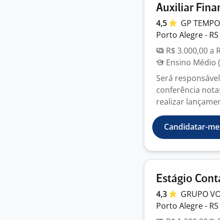
Auxiliar Fina
4,5
GP
TEMPO
Porto Alegre - RS
R$ 3.000,00 a 
Ensino Médio (
Será responsável 
conferência notas
realizar lançamen
Candidatar-me
Estágio Cont
4,3
GRUPO
V
Porto Alegre - RS