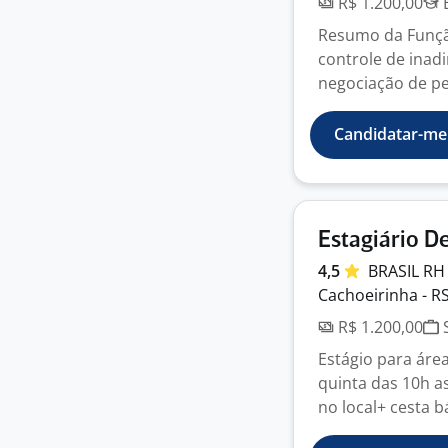
R$ 1.200,00
E
Resumo da Função
controle de inad
negociação de pe
Candidatar-me
Estagiário D
4,5
BRASIL
R
Cachoeirinha - R
R$ 1.200,00
S
Estágio para área
quinta das 10h as
no local+ cesta bá