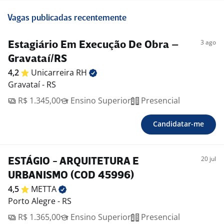
Vagas publicadas recentemente
3 ago
Estagiário Em Execução De Obra –
Gravataí/RS
4,2
Unicarreira
RH
Gravataí - RS
R$ 1.345,00
Ensino Superior
Presencial
Candidatar-me
20 jul
ESTÁGIO - ARQUITETURA E
URBANISMO (COD 45996)
4,5
METTA
Porto Alegre - RS
R$ 1.365,00
Ensino Superior
Presencial