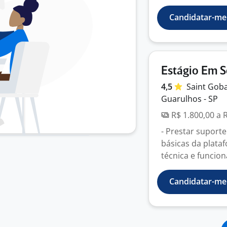
Candidatar-me
Estágio Em S
4,5
Saint Gob
Guarulhos - SP
R$ 1.800,00 a 
- Prestar suporte
básicas da plata
técnica e funcional
Candidatar-me