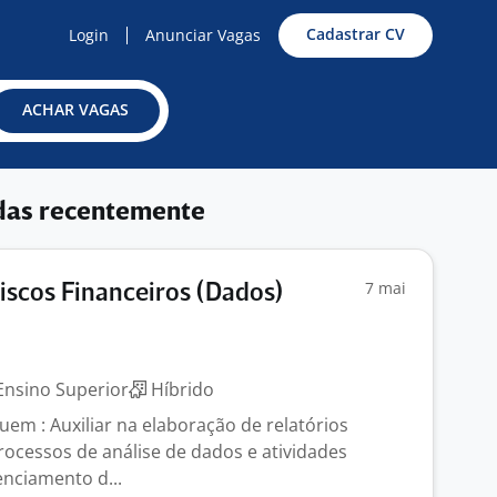
Cadastrar CV
Login
Anunciar Vagas
ACHAR VAGAS
das recentemente
7 mai
iscos Financeiros (Dados)
nsino Superior
Híbrido
luem : Auxiliar na elaboração de relatórios
rocessos de análise de dados e atividades
enciamento d...