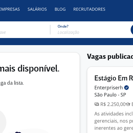
 EMPRESAS
SALÁRIOS
BLOG
RECRUTADORES
Onde?
Vagas publica
mais disponível.
Estágio Em R
ga da lista.
Enterpriserh
São Paulo - SP
R$ 2.250,00
E
As atividades inc
gerenciais, nos p
inerentes ao ger