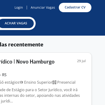
Cadastrar CV
Login
Anunciar Vagas
ACHAR VAGAS
das recentemente
29 jul
urídico | Novo Hamburgo
- RS
Só estágios
Ensino Superior
Presencial
e de Estágio para o Setor Jurídico, você irá
nas internas do setor, apoiando nas atividades
jurídi...