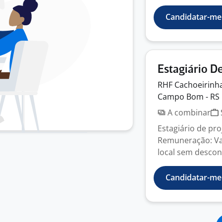
Candidatar-me
Estagiário D
RHF Cachoeirinh
Campo Bom - RS
A combinar
Estagiário de pr
Remuneração: Valo
local sem descont
Candidatar-me