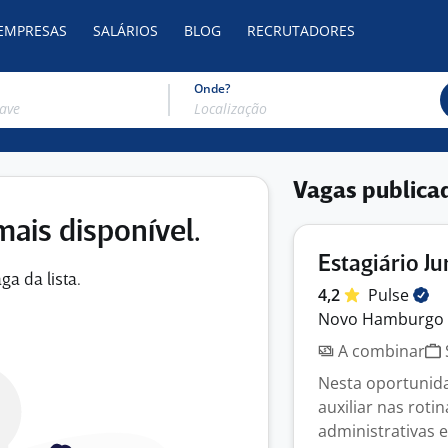
 EMPRESAS
SALÁRIOS
BLOG
RECRUTADORES
Onde?
Vagas publica
mais disponível.
Estagiário J
ga da lista.
4,2
Pulse
Novo Hamburgo 
A combinar
Nesta oportunidad
auxiliar nas roti
administrativas e 