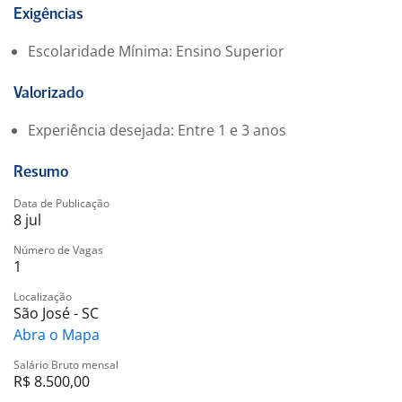
orçamentos.
Exigências
Requisitos
Escolaridade Mínima: Ensino Superior
Ensino Superior completo em Engenharia Elétrica,
Engenharia Mecânica ou Engenharia Civil;
Valorizado
Experiência comprovada com orçamento de
Subestações de Alta Tensão;
Experiência desejada: Entre 1 e 3 anos
Conhecimento em interpretação de projetos elétricos
e composição de custos;
Resumo
Perfil analítico, organizado e atento aos detalhes.
Data de Publicação
Diferenciais
8 jul
Experiência em empresas do segmento de energia;
Número de Vagas
Conhecimento em processos de licitação e formação
1
de preços;
Facilidade para trabalhar em equipe e cumprir prazos.
Localização
São José - SC
Abra o Mapa
Salário Bruto mensal
R$ 8.500,00