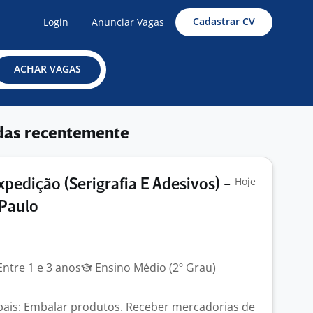
Cadastrar CV
Login
Anunciar Vagas
ACHAR VAGAS
das recentemente
Hoje
xpedição (Serigrafia E Adesivos) -
 Paulo
ntre 1 e 3 anos
Ensino Médio (2º Grau)
ipais: Embalar produtos. Receber mercadorias de