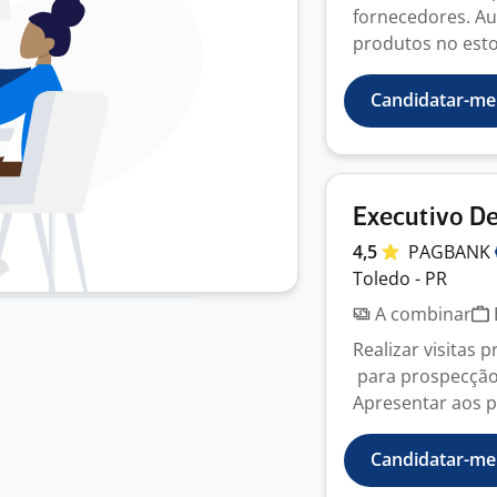
fornecedores. Au
produtos no estoq
Candidatar-me
Executivo De
4,5
PAGBANK
Toledo - PR
A combinar
Realizar visitas 
para prospecção 
Apresentar aos po
Candidatar-me