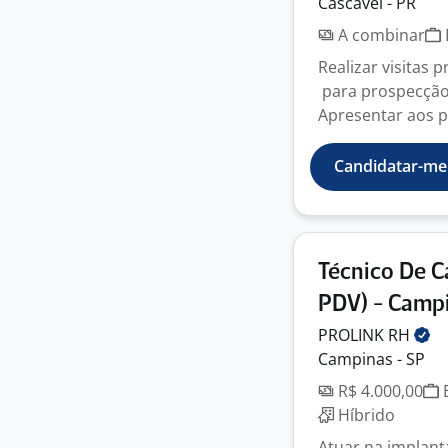
Cascavel - PR
A combinar
Realizar visitas 
para prospecção 
Apresentar aos po
Candidatar-me
Técnico De 
PDV) - Campi
PROLINK
RH
Campinas - SP
R$ 4.000,00
E
Híbrido
Atuar na implant