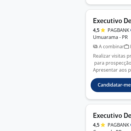
Executivo D
4,5
PAGBANK
Umuarama - PR
A combinar
Realizar visitas 
para prospecção 
Apresentar aos po
Candidatar-me
Executivo De
4,5
PAGBANK