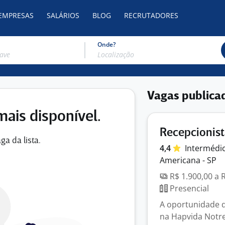
 EMPRESAS
SALÁRIOS
BLOG
RECRUTADORES
Onde?
Vagas publica
mais disponível.
Recepcionis
ga da lista.
4,4
Intermédi
Americana - SP
R$ 1.900,00 a 
Presencial
A oportunidade d
na Hapvida Notr