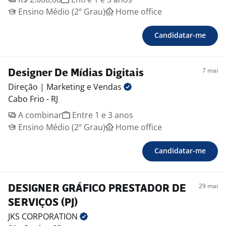
Buscamos um profissional criativo, proativo e atento
Ensino Médio (2º Grau)
Home office
aos detalhes, que goste de trabalhar com marcas
diferentes e tenha sensibilidade para adaptar o estilo
Candidatar-me
visual conforme o posicionamento de cada cliente.
É importante ter responsabilidade com prazos,
7 mai
Designer De Mídias Digitais
abertura para feedbacks e vontade de crescer junto
Direção | Marketing e
Vendas
com a equipe.
Cabo Frio - RJ
A combinar
Entre 1 e 3 anos
Informações da vaga
Ensino Médio (2º Grau)
Home office
Modalidade: 100% remoto
Candidatar-me
Tipo de contratação: PJ ou freelancer fixo
Área de atuação: Design gráfico / Marketing digital
Local: Remoto
29 mai
DESIGNER GRÁFICO PRESTADOR DE
Necessário envio de portfólio
SERVIÇOS (PJ)
JKS
CORPORATION