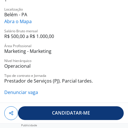
digitais.
Localização
Domínio de ferramentas como Canva, Photoshop,
Belém - PA
Illustrator ou Figma.
Abra o Mapa
Salário Bruto mensal
Boa noção de composição visual, hierarquia da
R$ 500,00 a R$ 1.000,00
informação, tipografia, cores e identidade visual.
Área Profissional
Marketing - Marketing
Capacidade de interpretar briefings e transformar
Nível hierárquico
ideias em peças visuais estratégicas.
Operacional
Organização para lidar com prazos e múltiplas
Tipo de contrato e Jornada
Prestador de Serviços (PJ). Parcial tardes.
demandas.
Denunciar vaga
Boa comunicação, responsabilidade e autonomia para
trabalhar remotamente.
CANDIDATAR-ME
Portfólio atualizado com trabalhos anteriores.