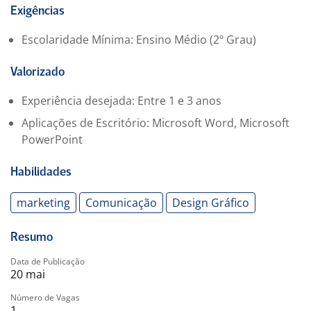
books, PDFs e peças institucionais.
Exigências
Escolaridade Mínima: Ensino Médio (2º Grau)
Adaptar layouts para diferentes formatos e canais
digitais.
Valorizado
Seguir guias de identidade visual, referências criativas
Experiência desejada: Entre 1 e 3 anos
e orientações da equipe.
Aplicações de Escritório: Microsoft Word, Microsoft
PowerPoint
Organizar arquivos, versões e entregas conforme o
fluxo interno.
Habilidades
Trabalhar em conjunto com a equipe de social media,
marketing
Comunicação
Design Gráfico
copywriting e estratégia para garantir coerência visual
e comunicação clara.
Resumo
Requisitos
Data de Publicação
20 mai
Experiência com design para redes sociais e materiais
Número de Vagas
1