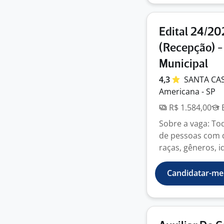
Edital 24/20
(Recepção) -
Municipal
4,3
SANTA CA
Americana - SP
R$ 1.584,00
E
Sobre a vaga: To
de pessoas com de
raças, gêneros, id
Candidatar-me