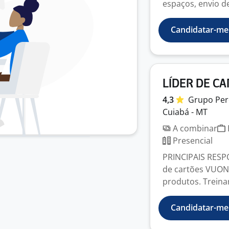
espaços, envio de 
Candidatar-me
LÍDER DE CA
4,3
Grupo
Per
Cuiabá - MT
A combinar
Presencial
PRINCIPAIS RESP
de cartões VUON
produtos. Treinar 
Candidatar-me