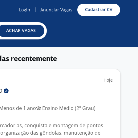
Cadastrar CV
Login
Anunciar Vagas
ACHAR VAGAS
das recentemente
Hoje
LD
Menos de 1 ano
Ensino Médio (2º Grau)
rcadorias, conquista e montagem de pontos
e organização das gôndolas, manutenção de