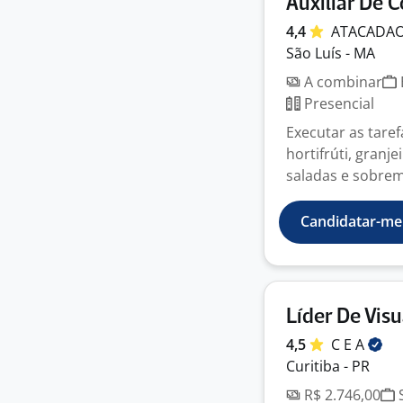
Auxiliar De
4,4
ATACADA
São Luís - MA
A combinar
Presencial
Executar as tare
hortifrúti, granj
saladas e sobrem
Candidatar-me
Líder De Vis
4,5
C E
A
Curitiba - PR
R$ 2.746,00
S