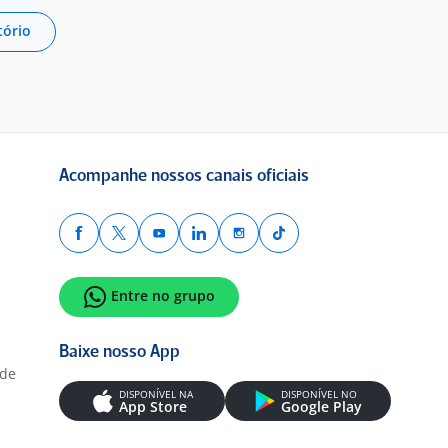
tório
Acompanhe nossos canais oficiais
Entre no grupo
Baixe nosso App
ade
DISPONÍVEL NA
DISPONÍVEL NO
App Store
Google Play