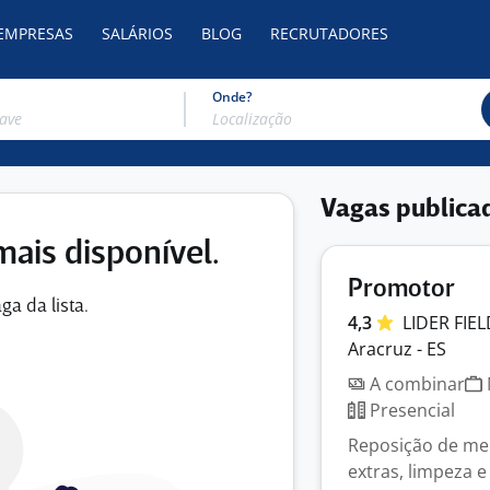
 EMPRESAS
SALÁRIOS
BLOG
RECRUTADORES
Onde?
Vagas publica
mais disponível.
Promotor
ga da lista.
4,3
LIDER
FIE
Aracruz - ES
A combinar
Presencial
Reposição de me
extras, limpeza 