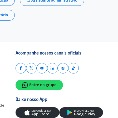
dução
Assistente administrativo
tório
Acompanhe nossos canais oficiais
Entre no grupo
Baixe nosso App
ade
DISPONÍVEL NA
DISPONÍVEL NO
App Store
Google Play