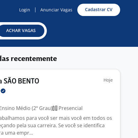
Cadastrar CV
Login
Anunciar Vagas
ACHAR VAGAS
das recentemente
Hoje
ja SÃO BENTO
l
Ensino Médio (2º Grau)
Presencial
rabalhamos para você ser mais você em todos os
ndo pela sua carreira. Se você se identifica
ra uma empr...