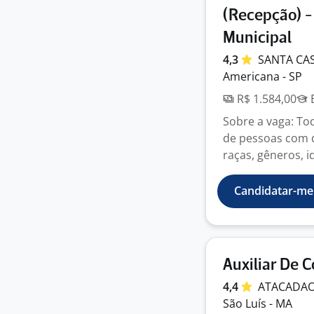
(Recepção) -
Municipal
4,3
SANTA CA
Americana - SP
R$ 1.584,00
E
Sobre a vaga: To
de pessoas com de
raças, gêneros, id
Candidatar-me
Auxiliar De
4,4
ATACADA
São Luís - MA