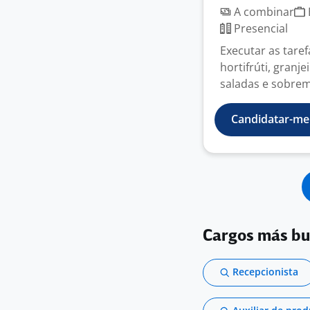
A combinar
Presencial
Executar as tare
hortifrúti, granj
saladas e sobrem
Candidatar-me
Cargos más b
Recepcionista