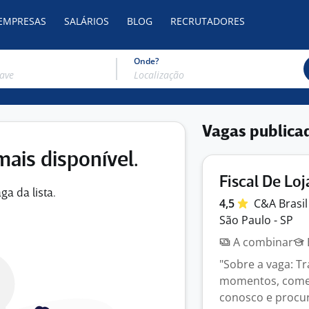
 EMPRESAS
SALÁRIOS
BLOG
RECRUTADORES
Onde?
Vagas publica
mais disponível.
Fiscal De Lo
ga da lista.
4,5
C&A
Brasi
São Paulo - SP
A combinar
"Sobre a vaga: T
momentos, começa
conosco e procu