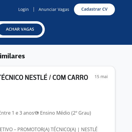
Cadastrar CV
Login
Anunciar Vagas
ACHAR VAGAS
imilares
15 mai
ÉCNICO NESTLÉ / COM CARRO
ntre 1 e 3 anos
Ensino Médio (2º Grau)
ETIVO – PROMOTOR(A) TÉCNICO(A) | NESTLÉ