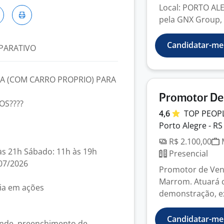
Local: PORTO AL
pela GNX Group, 
Candidatar-me
PARATIVO
 (COM CARRO PROPRIO) PARA
Promotor De
OS????
4,6
TOP PEOP
Porto Alegre - RS
R$ 2.100,00
M
 às 21h Sábado: 11h às 19h
Presencial
/07/2026
Promotor de Vend
Marrom. Atuará 
ia em ações
demonstração, ex
Candidatar-me
inde, preenchimento de