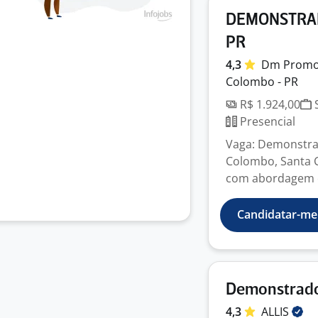
DEMONSTRAD
PR
4,3
Dm
Promo
Colombo - PR
R$ 1.924,00
S
Presencial
Vaga: Demonstra
Colombo, Santa C
com abordagem e
Candidatar-me
Demonstrad
4,3
ALLIS