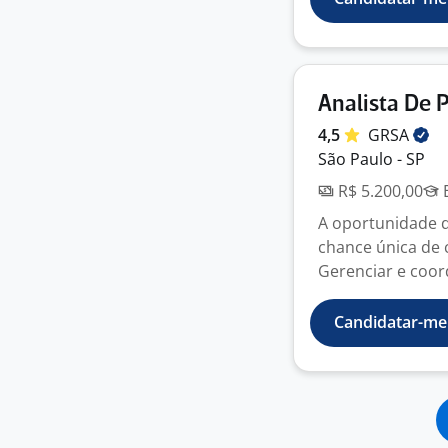
Analista De 
4,5
GRSA
São Paulo - SP
R$ 5.200,00
E
A oportunidade 
chance única de 
Gerenciar e coord
Candidatar-me