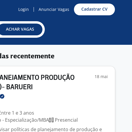
Cadastrar CV
Login
Anunciar Vagas
ACHAR VAGAS
das recentemente
18 mai
LANEJAMENTO PRODUÇÃO
)- BARUERI
ntre 1 e 3 anos
 - Especialização/MBA
Presencial
visar políticas de planejamento de produção e