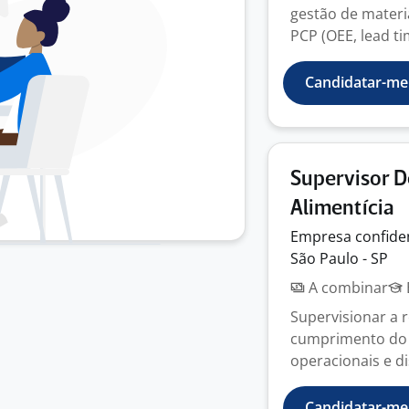
gestão de materia
PCP (OEE, lead tim
Candidatar-me
Supervisor D
Alimentícia
Empresa
confide
São Paulo - SP
A combinar
Supervisionar a 
cumprimento do 
operacionais e dis
Candidatar-me