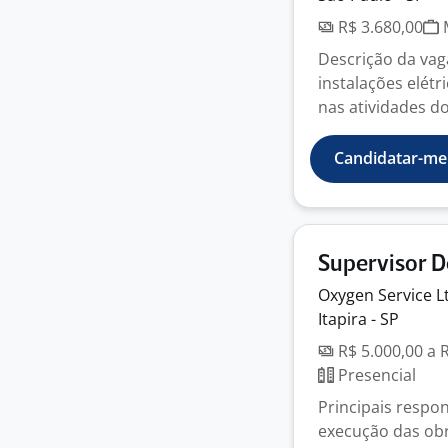
R$ 3.680,00
M
Descrição da vag
instalações elétr
nas atividades do 
Candidatar-me
Supervisor D
Oxygen Service
L
Itapira - SP
R$ 5.000,00 a 
Presencial
Principais respo
execução das ob