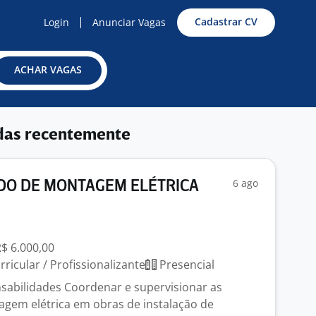
Cadastrar CV
Login
Anunciar Vagas
ACHAR VAGAS
das recentemente
6 ago
O DE MONTAGEM ELÉTRICA
R$ 6.000,00
ricular / Profissionalizante
Presencial
nsabilidades Coordenar e supervisionar as
gem elétrica em obras de instalação de