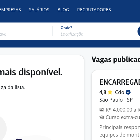
 EMPRESAS
SALÁRIOS
BLOG
RECRUTADORES
Onde?
Vagas publica
mais disponível.
ENCARREGAD
ga da lista.
4,8
Cdo
São Paulo - SP
R$ 4.000,00 a 
Curso extra-cur
Principais respo
equipes de monta