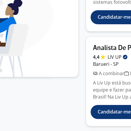
sistemas fotovolt
Candidatar-me
Analista De 
4,4
LIV
UP
Barueri - SP
A combinar
A Liv Up está bu
equipe e fazer p
Brasil! Na Liv Up 
Candidatar-me