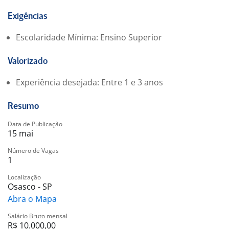
Oportunidade de desenvolvimento profissional
Ambiente de trabalho colaborativo
Exigências
Acesso a treinamentos e capacitações
Escolaridade Mínima: Ensino Superior
Valorizado
Experiência desejada: Entre 1 e 3 anos
Resumo
Data de Publicação
15 mai
Número de Vagas
1
Localização
Osasco - SP
Abra o Mapa
Salário Bruto mensal
R$ 10.000,00