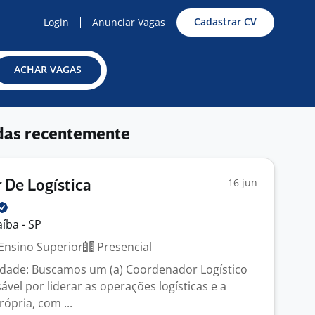
Cadastrar CV
Login
Anunciar Vagas
ACHAR VAGAS
das recentemente
16 jun
De Logística
íba - SP
Ensino Superior
Presencial
idade: Buscamos um (a) Coordenador Logístico
vel por liderar as operações logísticas e a
rópria, com ...