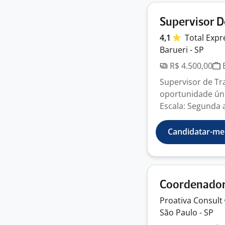
Supervisor D
4,1
Total
Expr
Barueri - SP
R$ 4.500,00
E
Supervisor de Tr
oportunidade únic
Escala: Segunda a
Candidatar-me
Coordenador
Proativa
Consult
São Paulo - SP