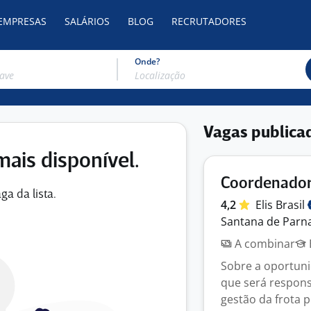
 EMPRESAS
SALÁRIOS
BLOG
RECRUTADORES
Onde?
Vagas publica
mais disponível.
Coordenador 
ga da lista.
4,2
Elis
Brasil
Santana de Parna
A combinar
Sobre a oportun
que será responsá
gestão da frota p