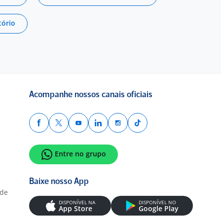
tório
Acompanhe nossos canais oficiais
Entre no grupo
Baixe nosso App
ade
DISPONÍVEL NA
DISPONÍVEL NO
App Store
Google Play