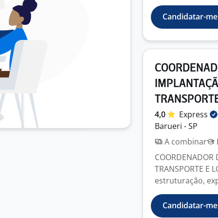
Candidatar-me
COORDENADO
IMPLANTAÇÃ
TRANSPORTE
4,0
Express
Barueri - SP
A combinar
COORDENADOR D
TRANSPORTE E L
estruturação, ex
Candidatar-me