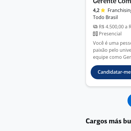
Gerente Come
4,2
Franchisi
Todo Brasil
R$ 4.500,00 a 
Presencial
Você é uma pesso
paixão pelo univ
equipe como Gere
Candidatar-me
Cargos más b