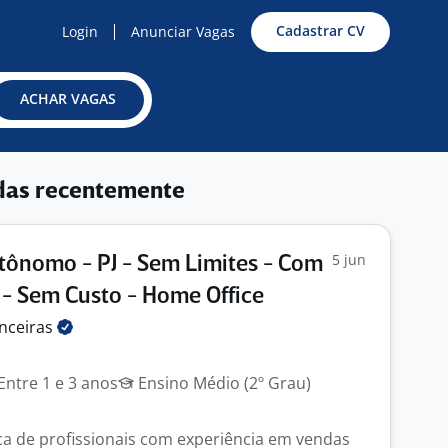
Cadastrar CV
Login
Anunciar Vagas
ACHAR VAGAS
das recentemente
5 jun
ônomo - PJ - Sem Limites - Com
- Sem Custo - Home Office
nceiras
Entre 1 e 3 anos
Ensino Médio (2º Grau)
a de profissionais com experiência em vendas