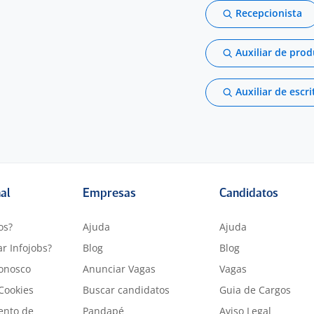
Recepcionista
Auxiliar de pro
Auxiliar de escri
nal
Empresas
Candidatos
os?
Ajuda
Ajuda
r Infojobs?
Blog
Blog
onosco
Anunciar Vagas
Vagas
 Cookies
Buscar candidatos
Guia de Cargos
ento de
Pandapé
Aviso Legal