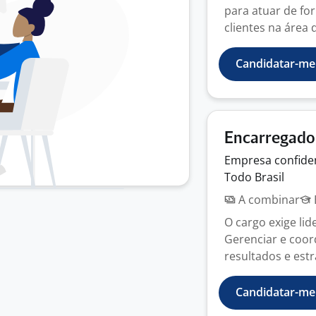
para atuar de f
clientes na área d
Candidatar-me
Encarregado
Empresa
confide
Todo Brasil
A combinar
O cargo exige li
Gerenciar e coo
resultados e est
Candidatar-me