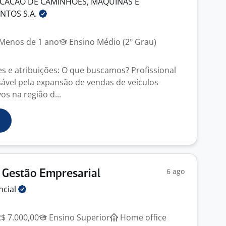
CACAO DE CAMINHOES, MAQUINAS E
ENTOS
S.A.
Menos de 1 ano
Ensino Médio (2º Grau)
s e atribuições: O que buscamos? Profissional
ável pela expansão de vendas de veículos
s na região d...
6 ago
 Gestão Empresarial
ncial
R$ 7.000,00
Ensino Superior
Home office