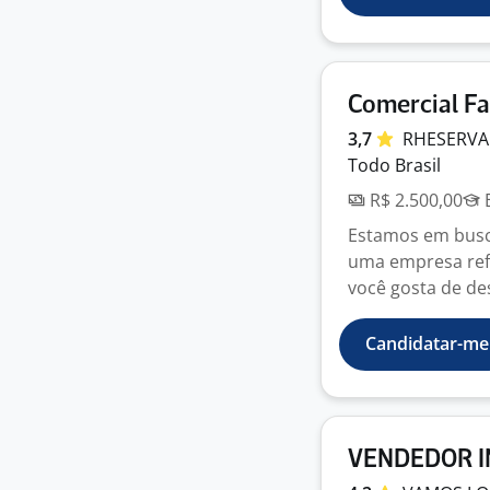
Comercial Fa
3,7
RHESERV
Todo Brasil
R$ 2.500,00
E
Estamos em busc
uma empresa refe
você gosta de des
Candidatar-me
VENDEDOR I