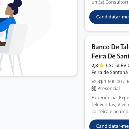
um(a) Consultor(a
Candidatar-me
Banco De Tal
Feira De San
2,8
CSC SERV
Feira de Santana 
R$ 1.600,00 a 
Presencial
Experiência: Exp
televendas; Vivê
carteira e acomp
Candidatar-me