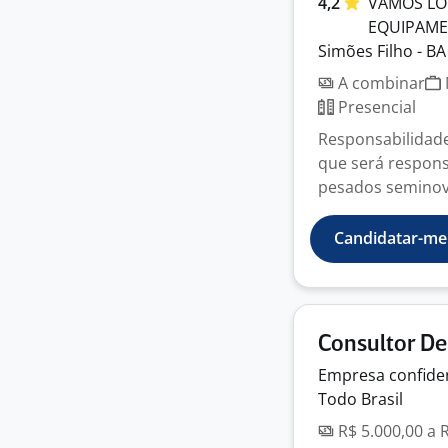
4,2
VAMOS LO
EQUIPAM
Simões Filho - BA
A combinar
Presencial
Responsabilidade
que será respons
pesados seminovo
Candidatar-me
Consultor De
Empresa
confide
Todo Brasil
R$ 5.000,00 a 