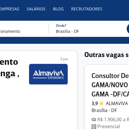
 EMPRESAS
SALÁRIOS
BLOG
RECRUTADORES
Onde?
Outras vagas s
3 jun
mento
nga ,
Consultor D
GAMA/NOVO 
GAMA -DF/C
3,9
ALMAVIVA
Brasília - DF
R$ 1.906,00 a 
Presencial