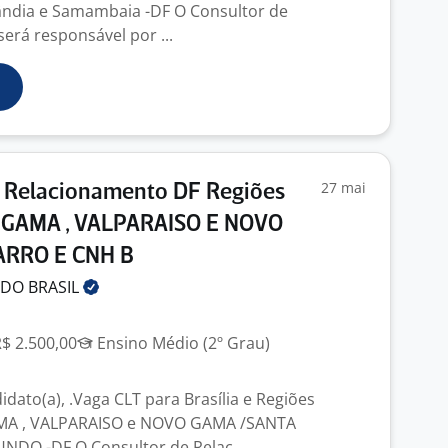
lândia e Samambaia -DF O Consultor de
erá responsável por ...
27 mai
e Relacionamento DF Regiões
GAMA , VALPARAISO E NOVO
ARRO E CNH B
 DO
BRASIL
R$ 2.500,00
Ensino Médio (2º Grau)
dato(a), .Vaga CLT para Brasília e Regiões
 , VALPARAISO e NOVO GAMA /SANTA
NDO -DF O Consultor de Relac...