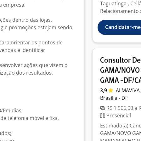
Taguatinga , Cei
da empresa.
Relacionamento s
ões dentro das lojas,
Candidatar-me
ng e promoções estejam sendo
a para orientar os pontos de
endas e identificar
Consultor D
esenvolver ações que visem o
GAMA/NOVO 
zação dos resultados.
GAMA -DF/C
3,9
ALMAVIVA
Brasília - DF
R$ 1.906,00 a 
B/Em dias;
Presencial
e telefonia móvel e fixa,
Estimado(a) Candi
ados;
GAMA/NOVO GAMA
suasão;
MARIA/RIACHO FU