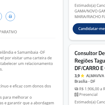
Estimado(a) Candi
GAMA/NOVO GAMA
MARIA/RIACHO FU
Candidatar-me
PARATIVO
 Ceilândia e Samambaia -DF
Consultor De
l por visitar uma carteira de
Regiões Tagu
 estabelecer um relacionamento
DF/CARRO E
s.
3,9
ALMAVIVA
Brasília - DF
tínuo e eficaz com donos dos
R$ 1.906,00 a 
Presencial
as para melhorar o
Estimado(a) Candi
s e garantir que a abordagem