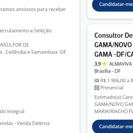
Candidatar-me
estamos ansiosos para receber
 Recrutamento e Seleção:
Consultor D
"CONSULTOR DE
GAMA/NOVO 
 , Ceilândia e Samambaia -DF
GAMA -DF/C
3,9
ALMAVIVA
Brasília - DF
R$ 1.906,00 a 
Presencial
Estimado(a) Candi
GAMA/NOVO GAMA
odo Integral
MARIA/RIACHO FU
endas - Venda Externa
Candidatar-me