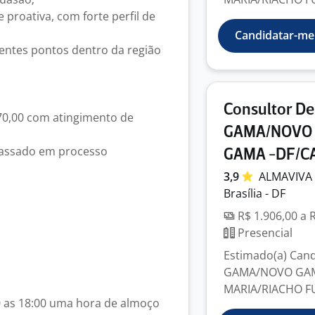
proativa, com forte perfil de
Candidatar-me
rentes pontos dentro da região
Consultor D
570,00 com atingimento de
GAMA/NOVO 
passado em processo
GAMA -DF/C
3,9
ALMAVIVA
Brasília - DF
R$ 1.906,00 a 
Presencial
Estimado(a) Candi
GAMA/NOVO GAMA
MARIA/RIACHO FU
00 as 18:00 uma hora de almoço