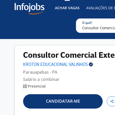
ACHAR VAGAS
AVALIAÇÕES DE
O quê?
Consultor Comercial Ext
KROTON EDUCACIONAL
VALINHOS
Parauapebas - PA
Salário a combinar
Presencial
CANDIDATAR-ME