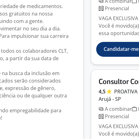
A combinar
ariedade de medicamentos.
Presencial
rsos gratuitos na nossa
VAGA EXCLUSIVA 
luindo com a gente.
Você é movido(a)
imentar no seu dia a dia.
essa oportunidade
Para impulsionar sua carreira
Candidatar-me
a todos os colaboradores CLT,
o, a partir da sua data de
e na busca da inclusão em
ficados serão considerados
Consultor Co
e, expressão de gênero,
4,5
PROATIVA
iciência ou de qualquer outra
Arujá - SP
A combinar
ando empregabilidade para
Presencial
!
VAGA EXCLUSIVA 
Você é movido(a)