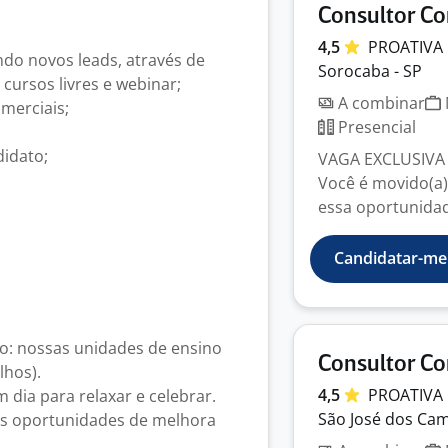
Consultor Co
4,5
PROATIVA
ndo novos leads, através de
Sorocaba - SP
 cursos livres e webinar;
A combinar
merciais;
Presencial
didato;
VAGA EXCLUSIVA 
Você é movido(a)
essa oportunidade
Candidatar-me
o: nossas unidades de ensino
Consultor Co
lhos).
4,5
PROATIVA
 dia para relaxar e celebrar.
São José dos Cam
as oportunidades de melhora