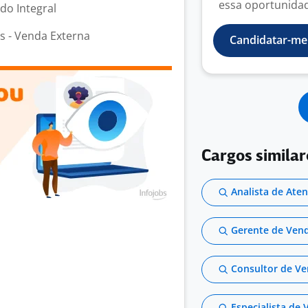
essa oportunidade
odo Integral
s - Venda Externa
Candidatar-me
Cargos simila
Analista de Ate
Gerente de Vend
Consultor de Ve
Especialista de