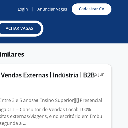
Cadastrar CV
Login
Anunciar Vagas
ACHAR VAGAS
imilares
5 jun
 Vendas Externas | Indústria | B2B
Entre 3 e 5 anos
Ensino Superior
Presencial
ga CLT – Consultor de Vendas Local: 100%
sitas externas/viagens, e no escritório em Embu
segunda a ...