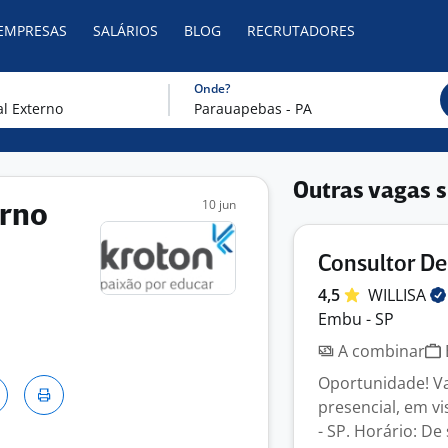
 EMPRESAS
SALÁRIOS
BLOG
RECRUTADORES
Onde?
Outras vagas s
10 jun
erno
Consultor De
4,5
WILLISA
Embu - SP
A combinar
Oportunidade! Va
presencial, em vi
- SP. Horário: De 