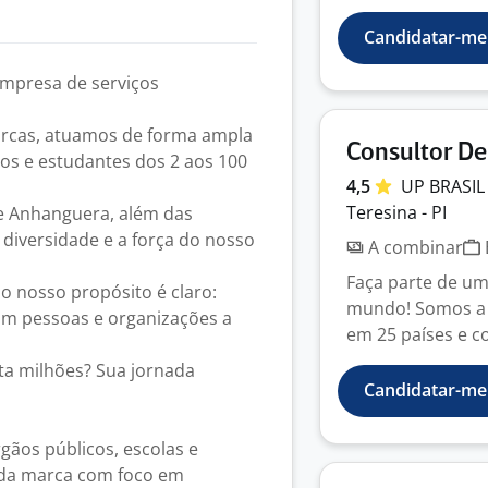
Candidatar-me
mpresa de serviços
arcas, atuamos de forma ampla
Consultor De
nos e estudantes dos 2 aos 100
4,5
UP BRASIL
Teresina - PI
 e Anhanguera, além das
a diversidade e a força do nosso
A combinar
Faça parte de um
o nosso propósito é claro:
mundo! Somos a U
am pessoas e organizações a
em 25 países e c
ta milhões? Sua jornada
Candidatar-me
gãos públicos, escolas e
 da marca com foco em