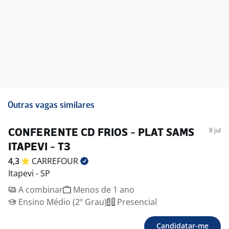
-. Reembolso ótica
-. Vale transporte
-. Parceria com Sesc
-. Desconto no cartão Carrefour para compras na Rede
-. Participação nos Lucros e Resultados
-. Refeitório no local
-. Previdência Privada
-. Totalpass
-. Assistência Médica e Odontológica
Outras vagas similares
8 jul
CONFERENTE CD FRIOS - PLAT SAMS
ITAPEVI - T3
4,3
CARREFOUR
Itapevi - SP
A combinar
Menos de 1 ano
Ensino Médio (2º Grau)
Presencial
Candidatar-me