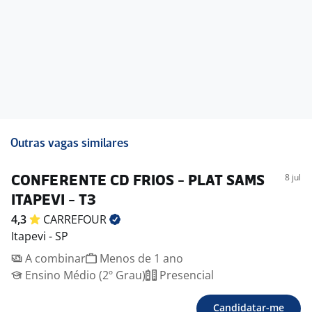
-. Assistência Médica e Odontológica
-. Totalpass
-. Previdência Privada
-. Refeitório no local
-. Participação nos Lucros e Resultados
-. Desconto no cartão Carrefour para compras na Rede
-. Parceria com Sesc
-. Licença maternidade e paternidade estendida
-. Reembolso ótica
Outras vagas similares
8 jul
CONFERENTE CD FRIOS - PLAT SAMS
ITAPEVI - T3
4,3
CARREFOUR
Itapevi - SP
A combinar
Menos de 1 ano
Ensino Médio (2º Grau)
Presencial
Candidatar-me