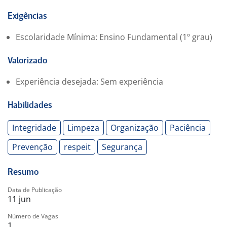
Requisitos:
Ensino Fundamental Completo
Exigências
Seguir normas, rotinas e procedimentos operacionais
Escolaridade Mínima: Ensino Fundamental (1º grau)
(POPs)
Experiência prévia em ambiente hospitalar, hotelaria
Valorizado
hospitalar será um diferencial
Conhecimento básico de rotinas de higienização
Experiência desejada: Sem experiência
Horário de Trabalho
19:00 as 07:00 - 12x36
Habilidades
Local de Trabalho
Hospital Metropolitano Odilon Behrens
Integridade
Limpeza
Organização
Paciência
Prevenção
respeit
Segurança
Resumo
Data de Publicação
11 jun
Número de Vagas
1