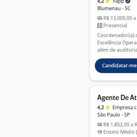
4,2
Yapp
Blumenau - SC
R$ 13.000,00 a
Presencial
Coordenador(a) d
Excelência Opera
além de auditoria
Candidatar-me
Agente De At
4,2
Empresa
c
São Paulo - SP
R$ 1.852,00 a 
Ensino Médio (