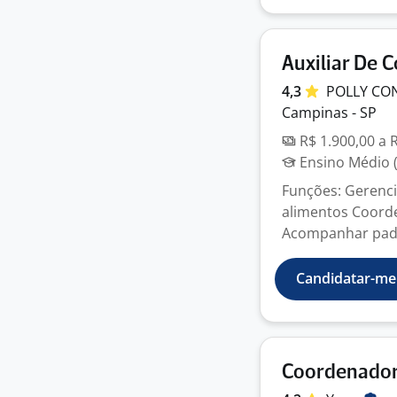
Auxiliar De 
4,3
POLLY CO
Campinas - SP
R$ 1.900,00 a 
Ensino Médio (
Funções: Gerenci
alimentos Coorde
Acompanhar padrõ
Candidatar-me
Coordenador