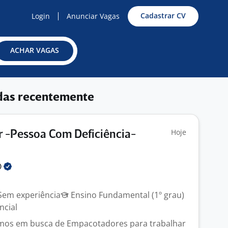
Cadastrar CV
Login
Anunciar Vagas
ACHAR VAGAS
das recentemente
Hoje
 -Pessoa Com Deficiência-
O
em experiência
Ensino Fundamental (1º grau)
ncial
amos em busca de Empacotadores para trabalhar