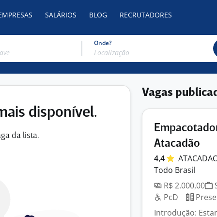
 EMPRESAS
SALÁRIOS
BLOG
RECRUTADORES
Onde?
Vagas publica
mais disponível.
Empacotador
ga da lista.
Atacadão
4,4
ATACADA
Todo Brasil
R$ 2.000,00
S
PcD
Prese
Introdução: Est