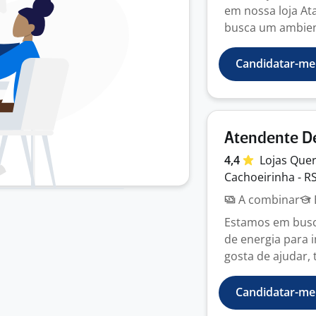
em nossa loja A
busca um ambient
Candidatar-me
Atendente De
4,4
Lojas Que
Cachoeirinha - R
A combinar
Estamos em busca
de energia para 
gosta de ajudar, t
Candidatar-me