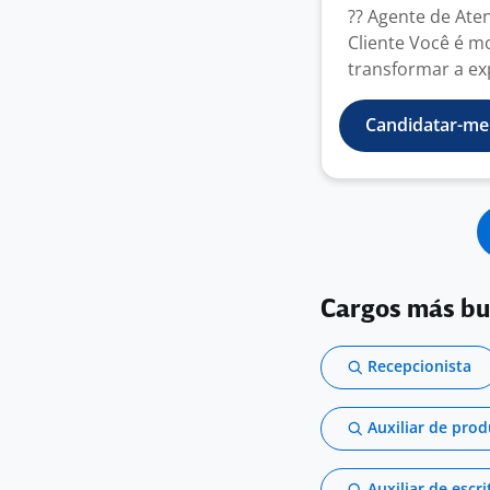
?? Agente de Ate
Cliente Você é mo
transformar a exp
Candidatar-me
Cargos más b
Recepcionista
Auxiliar de pro
Auxiliar de escri