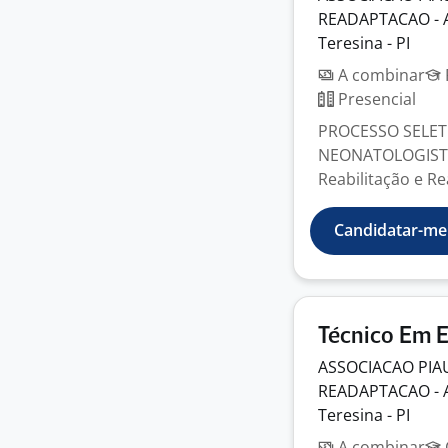
READAPTACAO -
Teresina - PI
A combinar
Presencial
PROCESSO SELET
NEONATOLOGISTA 
Reabilitação e R
Candidatar-me
Técnico Em 
ASSOCIACAO PIAU
READAPTACAO -
Teresina - PI
A combinar