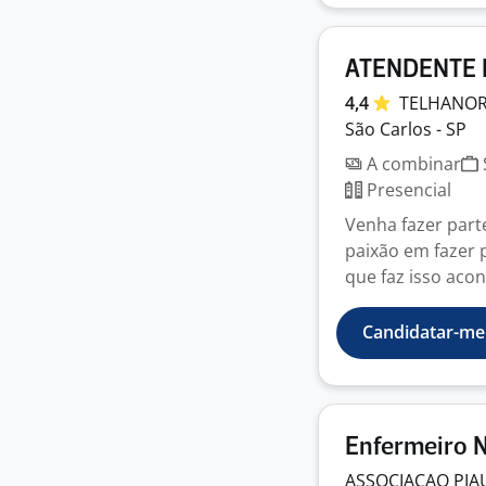
ATENDENTE D
4,4
TELHANO
São Carlos - SP
A combinar
Presencial
Venha fazer part
paixão em fazer 
que faz isso acont
Candidatar-me
Enfermeiro 
ASSOCIACAO PIAU