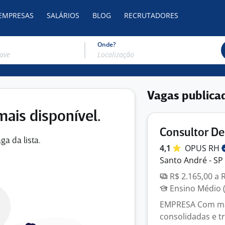
 EMPRESAS
SALÁRIOS
BLOG
RECRUTADORES
Onde?
Vagas publica
mais disponível.
Consultor D
ga da lista.
4,1
OPUS
RH
Santo André - SP
R$ 2.165,00 a 
Ensino Médio (
EMPRESA Com mai
consolidadas e tr