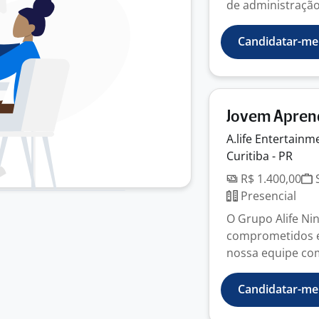
de administração 
Candidatar-me
Jovem Apren
A.life Entertain
Curitiba - PR
R$ 1.400,00
S
Presencial
O Grupo Alife Ni
comprometidos e
nossa equipe com
Candidatar-me