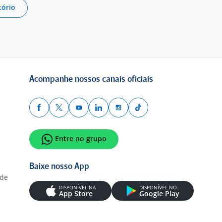
tório
Acompanhe nossos canais oficiais
Entre no grupo
Baixe nosso App
ade
DISPONÍVEL NA
DISPONÍVEL NO
App Store
Google Play