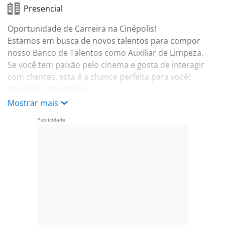
Presencial
Oportunidade de Carreira na Cinépolis!
Estamos em busca de novos talentos para compor
nosso Banco de Talentos como Auxiliar de Limpeza.
Se você tem paixão pelo cinema e gosta de interagir
com clientes, esta é a chance perfeita para você!
Principais Atividades:
• Limpeza e conservação de todas as áreas do cinema;
Mostrar mais
• Reposição de materiais de higiene (banheiros e áreas
comuns);
• Controle e solicitação de insumos de limpeza;
• Limpeza profunda de equipamentos, poltronas,
carpetes, entre outros.
Requisitos:
• Ensino Fundamental completo;
• Ter 18 anos ou mais;
• Não é necessário experiência;