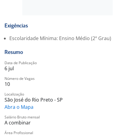
• Disponibilidade para trabalhar aos finais de semana,
feriados e horários variados.
Benefícios:
Exigências
• VT
Escolaridade Mínima: Ensino Médio (2º Grau)
• VR
• Plano Odontológico (Opcional)
Resumo
• Seguro de vida
• Parceira Wellhub (Gympass)
Data de Publicação
6 jul
• Ingressos semanalmente para os nossos Cinemas
• Desconto em produtos da Bomboniere (combo
Número de Vagas
10
funcionário)
• Galena - Plataforma de ensino com acesso a cursos
Localização
gratuitos e/ou com descontos.
São José do Rio Preto - SP
• Open English
Abra o Mapa
• Credencial Sesc
Salário Bruto mensal
A combinar
Nossas oportunidades estão disponíveis para todos!
Área Profissional