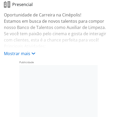
Presencial
Oportunidade de Carreira na Cinépolis!
Estamos em busca de novos talentos para compor
nosso Banco de Talentos como Auxiliar de Limpeza.
Se você tem paixão pelo cinema e gosta de interagir
com clientes, esta é a chance perfeita para você!
Principais Atividades:
• Limpeza e conservação de todas as áreas do cinema;
Mostrar mais
• Reposição de materiais de higiene (banheiros e áreas
comuns);
• Controle e solicitação de insumos de limpeza;
• Limpeza profunda de equipamentos, poltronas,
carpetes, entre outros.
Requisitos:
• Ensino Fundamental completo;
• Ter 18 anos ou mais;
• Não é necessário experiência;