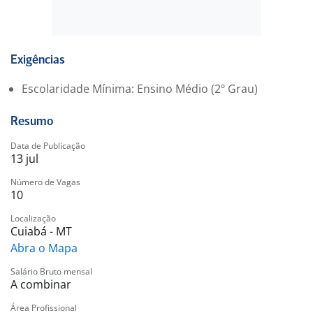
• Disponibilidade para trabalhar aos finais de semana,
feriados e horários variados.
Benefícios:
Exigências
• VT
Escolaridade Mínima: Ensino Médio (2º Grau)
• VR
• Plano Odontológico (Opcional)
Resumo
• Seguro de vida
• Parceira Wellhub (Gympass)
Data de Publicação
13 jul
• Ingressos semanalmente para os nossos Cinemas
• Desconto em produtos da Bomboniere (combo
Número de Vagas
10
funcionário)
• Galena - Plataforma de ensino com acesso a cursos
Localização
gratuitos e/ou com descontos.
Cuiabá - MT
• Open English
Abra o Mapa
• Credencial Sesc
Salário Bruto mensal
A combinar
Nossas oportunidades estão disponíveis para todos!
Área Profissional