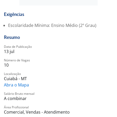
cinematográfico , prestando um atendimento de
excelência, desempenhando boa comunicação,
capacidade de trabalhar em equipe, atuar com
Exigências
expertise em suas atividades diárias.
Escolaridade Mínima: Ensino Médio (2º Grau)
Requisitos:
Resumo
• Ensino Médio Completo.
• Boa comunicação e capacidade de trabalhar em
Data de Publicação
13 jul
equipe.
• Disponibilidade de horário: finais de semanas,
Número de Vagas
10
feriados e noturnos - Escala 6x1
• Não é necessária experiência.
Localização
Cuiabá - MT
Benefícios:
Abra o Mapa
• VT
Salário Bruto mensal
• VR
A combinar
• Plano Odontológico (Opcional)
Área Profissional
• Seguro de vida
Comercial, Vendas - Atendimento
• Parceira Wellhub (Gympass)