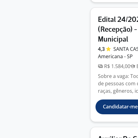
Edital 24/20
(Recepção) -
Municipal
4,3
SANTA CA
Americana - SP
R$ 1.584,00
E
Sobre a vaga: To
de pessoas com de
raças, gêneros, id
Candidatar-me