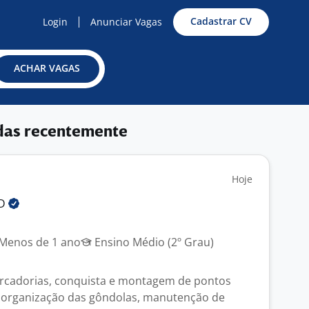
Cadastrar CV
Login
Anunciar Vagas
ACHAR VAGAS
das recentemente
Hoje
LD
Menos de 1 ano
Ensino Médio (2º Grau)
rcadorias, conquista e montagem de pontos
e organização das gôndolas, manutenção de