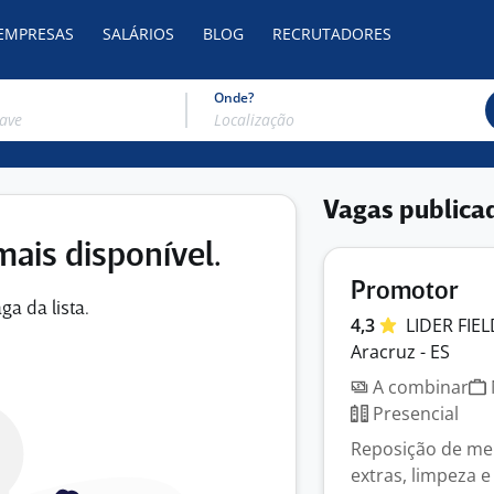
 EMPRESAS
SALÁRIOS
BLOG
RECRUTADORES
Onde?
Vagas publica
mais disponível.
Promotor
ga da lista.
4,3
LIDER
FIE
Aracruz - ES
A combinar
Presencial
Reposição de me
extras, limpeza 