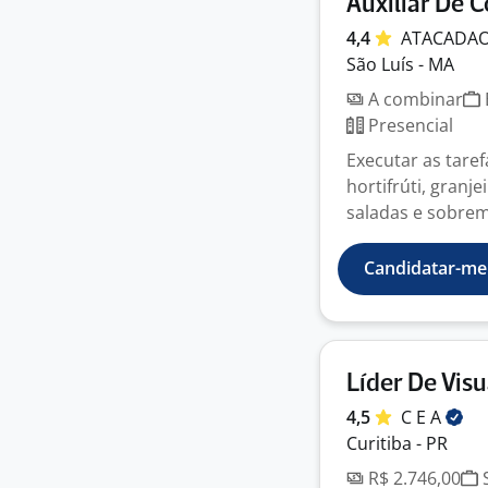
Auxiliar De
4,4
ATACADA
São Luís - MA
A combinar
Presencial
Executar as tare
hortifrúti, granj
saladas e sobrem
Candidatar-me
Líder De Vis
4,5
C E
A
Curitiba - PR
R$ 2.746,00
S