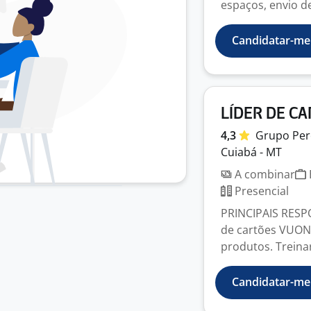
espaços, envio de 
Candidatar-me
LÍDER DE CA
4,3
Grupo
Per
Cuiabá - MT
A combinar
Presencial
PRINCIPAIS RESP
de cartões VUON
produtos. Treinar 
Candidatar-me