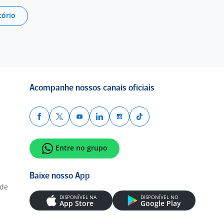
tório
Acompanhe nossos canais oficiais
Entre no grupo
Baixe nosso App
ade
DISPONÍVEL NA
DISPONÍVEL NO
App Store
Google Play