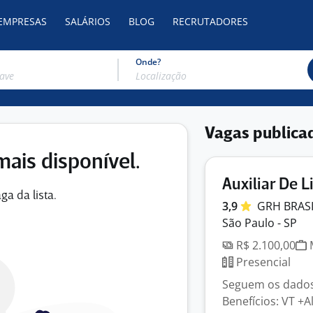
 EMPRESAS
SALÁRIOS
BLOG
RECRUTADORES
Onde?
Vagas publica
mais disponível.
Auxiliar De 
ga da lista.
3,9
GRH
BRAS
São Paulo - SP
R$ 2.100,00
M
Presencial
Seguem os dados:
Benefícios: VT +