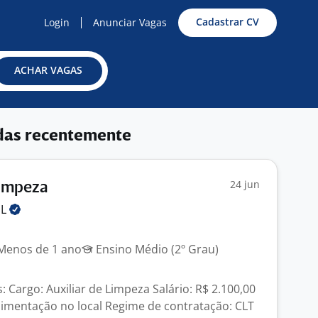
Cadastrar CV
Login
Anunciar Vagas
ACHAR VAGAS
das recentemente
24 jun
Limpeza
IL
enos de 1 ano
Ensino Médio (2º Grau)
 Cargo: Auxiliar de Limpeza Salário: R$ 2.100,00
Alimentação no local Regime de contratação: CLT