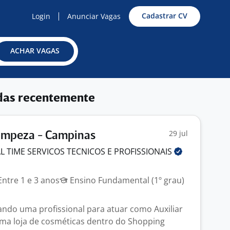
Cadastrar CV
Login
Anunciar Vagas
ACHAR VAGAS
das recentemente
29 jul
Limpeza - Campinas
L TIME SERVICOS TECNICOS E
PROFISSIONAIS
ntre 1 e 3 anos
Ensino Fundamental (1º grau)
ndo uma profissional para atuar como Auxiliar
ma loja de cosméticas dentro do Shopping