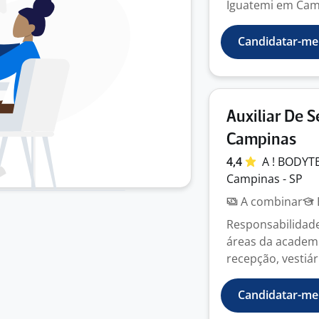
Iguatemi em Camp
Candidatar-me
Auxiliar De S
Campinas
4,4
A ! BODYT
Campinas - SP
A combinar
Responsabilidade
áreas da academi
recepção, vestiár
Candidatar-me