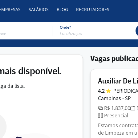
 EMPRESAS
SALÁRIOS
BLOG
RECRUTADORES
Onde?
Vagas publica
mais disponível.
Auxiliar De 
ga da lista.
4,2
PERIODICA
Campinas - SP
R$ 1.837,00
E
Presencial
Estamos contrata
de Limpeza em u