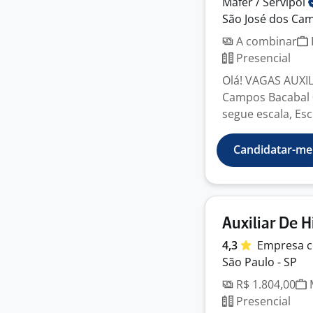
Mafer /
Servipol
São José dos Cam
A combinar
Presencial
Olá! VAGAS AUXI
Campos Bacabal 0
segue escala, Esc.
Candidatar-me
Auxiliar De 
4,3
Empresa
c
São Paulo - SP
R$ 1.804,00
M
Presencial