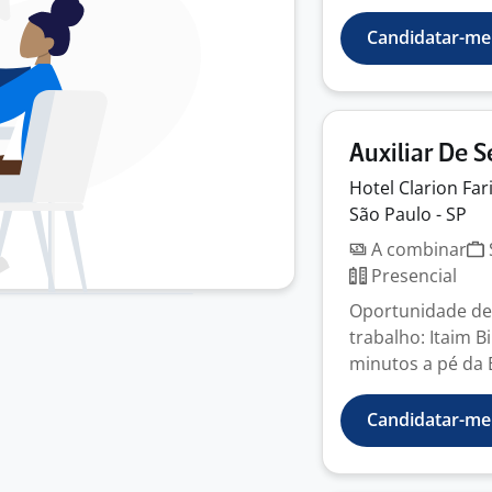
Candidatar-me
Auxiliar De S
Hotel Clarion Far
São Paulo - SP
A combinar
Presencial
Oportunidade de 
trabalho: Itaim 
minutos a pé da E
Candidatar-me