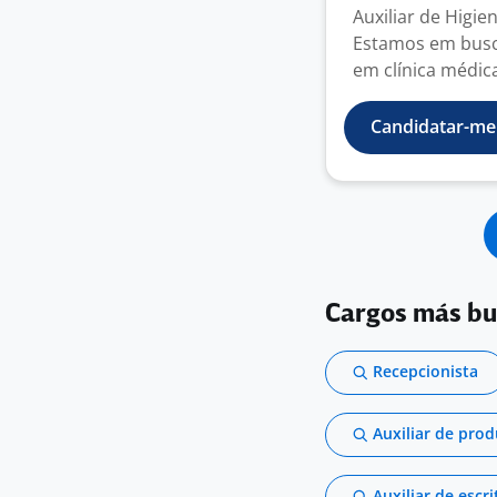
Auxiliar de Higie
Estamos em busca
em clínica médica,
Candidatar-me
Cargos más b
Recepcionista
Auxiliar de pro
Auxiliar de escri