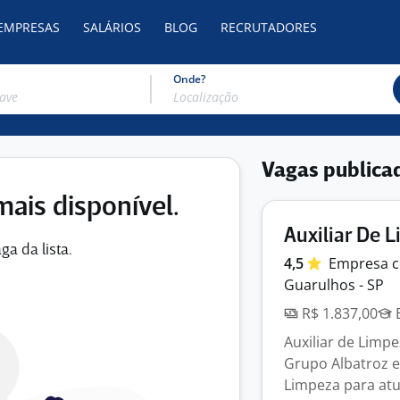
 EMPRESAS
SALÁRIOS
BLOG
RECRUTADORES
Onde?
Vagas publica
mais disponível.
Auxiliar De 
ga da lista.
4,5
Empresa
c
Guarulhos - SP
R$ 1.837,00
E
Auxiliar de Limp
Grupo Albatroz e
Limpeza para atu