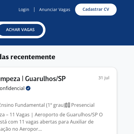
Cadastrar CV
Login
Anunciar Vagas
ACHAR VAGAS
das recentemente
31 jul
Limpeza | Guarulhos/SP
onfidencial
nsino Fundamental (1º grau)
Presencial
eza – 11 Vagas | Aeroporto de Guarulhos/SP O
stá com 11 vagas abertas para Auxiliar de
ação no Aeropor...