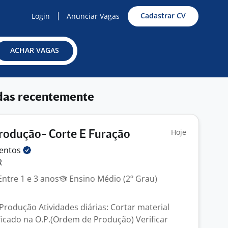
Cadastrar CV
Login
Anunciar Vagas
ACHAR VAGAS
das recentemente
Hoje
Produção- Corte E Furação
lentos
R
ntre 1 e 3 anos
Ensino Médio (2º Grau)
 Produção Atividades diárias: Cortar material
icado na O.P.(Ordem de Produção) Verificar