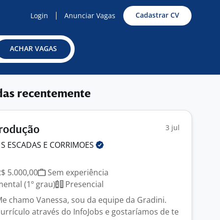
Cadastrar CV
Login
Anunciar Vagas
ACHAR VAGAS
das recentemente
3 jul
Produção
 S ESCADAS E
CORRIMOES
R$ 5.000,00
Sem experiência
ntal (1º grau)
Presencial
e chamo Vanessa, sou da equipe da Gradini.
rrículo através do InfoJobs e gostaríamos de te