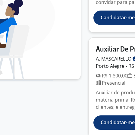
convidar para part
Candidatar-me
Auxiliar De 
A.
MASCARELLO
Porto Alegre - RS
R$ 1.800,00
S
Presencial
Auxiliar de prod
matéria prima; R
clientes; e entreg
Candidatar-me