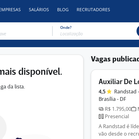
 EMPRESAS
SALÁRIOS
BLOG
RECRUTADORES
Onde?
Vagas publica
mais disponível.
Auxiliar De L
ga da lista.
4,5
Randstad 
Brasília - DF
R$ 1.795,00
M
Presencial
A Randstad é líd
vão desde o recr