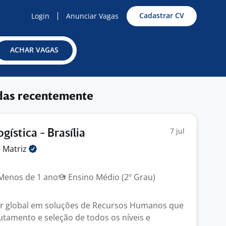
Cadastrar CV
Login
Anunciar Vagas
ACHAR VAGAS
das recentemente
7 jul
ogística - Brasília
-
Matriz
enos de 1 ano
Ensino Médio (2º Grau)
er global em soluções de Recursos Humanos que
utamento e seleção de todos os níveis e