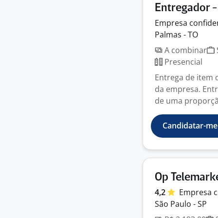
Entregador 
Empresa
confide
Palmas - TO
A combinar
Presencial
Entrega de item
da empresa. Entr
de uma proporção
Candidatar-me
Op Telemarke
4,2
Empresa
c
São Paulo - SP