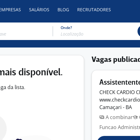
 EMPRESAS
SALÁRIOS
BLOG
RECRUTADORES
Onde?
Vagas publica
mais disponível.
Assistentent
ga da lista.
CHECK CARDIO C
www.checkcardi
Camaçari - BA
A combinar
Funcao Administra