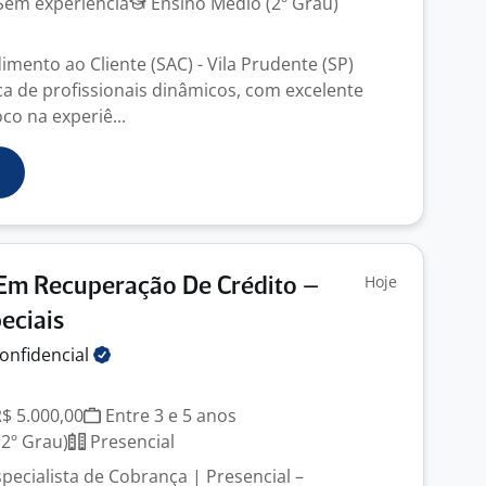
em experiência
Ensino Médio (2º Grau)
imento ao Cliente (SAC) - Vila Prudente (SP)
 de profissionais dinâmicos, com excelente
co na experiê...
Hoje
 Em Recuperação De Crédito –
eciais
onfidencial
R$ 5.000,00
Entre 3 e 5 anos
2º Grau)
Presencial
pecialista de Cobrança | Presencial –